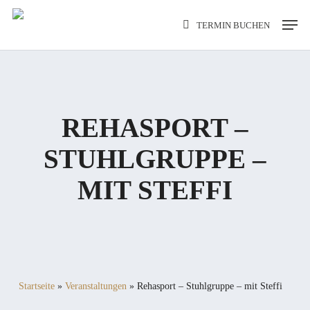
Skip
Men
TERMIN BUCHEN
to
main
content
REHASPORT –
STUHLGRUPPE –
MIT STEFFI
Startseite
»
Veranstaltungen
»
Rehasport – Stuhlgruppe – mit Steffi