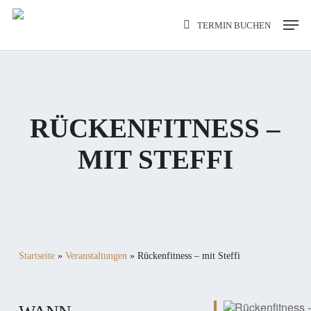
Skip
Men
TERMIN BUCHEN
to
main
content
RÜCKENFITNESS –
MIT STEFFI
Startseite
»
Veranstaltungen
»
Rückenfitness – mit Steffi