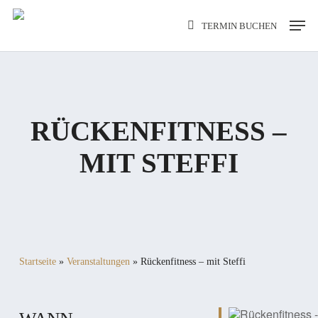
Skip
Men
TERMIN BUCHEN
to
main
content
RÜCKENFITNESS –
MIT STEFFI
Startseite
»
Veranstaltungen
»
Rückenfitness – mit Steffi