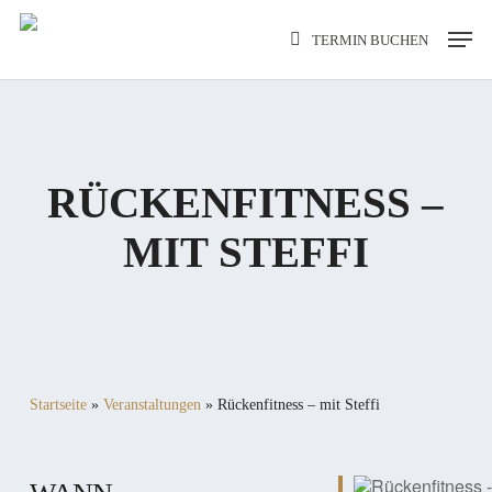
Skip
Men
TERMIN BUCHEN
to
main
content
RÜCKENFITNESS –
MIT STEFFI
Startseite
»
Veranstaltungen
»
Rückenfitness – mit Steffi