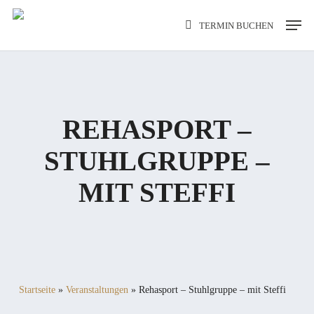
Skip
Men
TERMIN BUCHEN
to
main
content
REHASPORT –
STUHLGRUPPE –
MIT STEFFI
Startseite
»
Veranstaltungen
»
Rehasport – Stuhlgruppe – mit Steffi