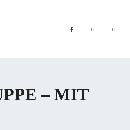
FACEBOOK
INSTAGRAM
WHATSAPP
PHONE
EMAIL
PPE – MIT