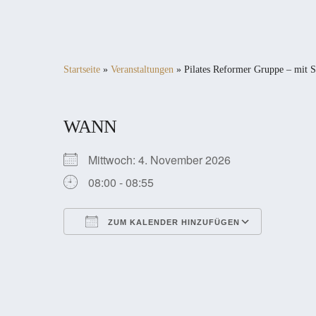
Startseite
»
Veranstaltungen
»
Pilates Reformer Gruppe – mit S
WANN
Mittwoch: 4. November 2026
08:00 - 08:55
ZUM KALENDER HINZUFÜGEN
ICS herunterladen
Google Kalender
iCalendar
Office 365
Outlook Live