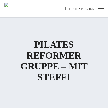
Skip
Men
TERMIN BUCHEN
to
main
content
PILATES
REFORMER
GRUPPE – MIT
STEFFI