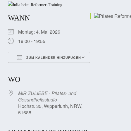
WANN
Montag: 4. Mai 2026
19:00 - 19:55
ZUM KALENDER HINZUFÜGEN
ICS herunterladen
Google Kalender
iCalendar
Office 365
Outlook Live
WO
MIR ZULIEBE - Pilates- und
Gesundheitsstudio
Hochstr. 35, Wipperfürth, NRW,
51688