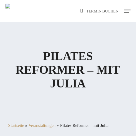
Skip
Men
TERMIN BUCHEN
to
main
content
PILATES
REFORMER – MIT
JULIA
Startseite
»
Veranstaltungen
»
Pilates Reformer – mit Julia