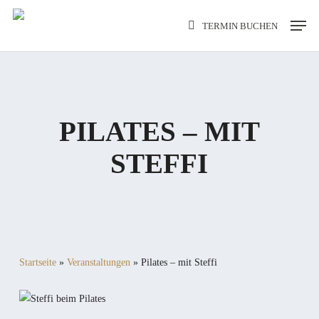
Skip
Men
TERMIN BUCHEN
to
main
content
PILATES – MIT
STEFFI
Startseite
»
Veranstaltungen
»
Pilates – mit Steffi