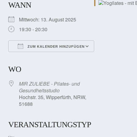
WANN
Mittwoch: 13. August 2025
19:30 - 20:30
ZUM KALENDER HINZUFÜGEN
ICS herunterladen
Google Kalender
iCalendar
Office 365
Outlook Live
WO
MIR ZULIEBE - Pilates- und
Gesundheitsstudio
Hochstr. 35, Wipperfürth, NRW,
51688
VERANSTALTUNGSTYP