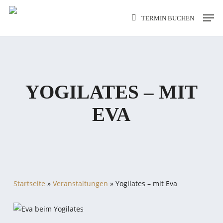
Skip
Men
to
TERMIN BUCHEN
main
content
YOGILATES – MIT
EVA
Startseite
»
Veranstaltungen
»
Yogilates – mit Eva