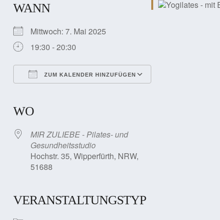
WANN
Mittwoch: 7. Mai 2025
19:30 - 20:30
ZUM KALENDER HINZUFÜGEN
ICS herunterladen
Google Kalender
iCalendar
Office 365
Outlook Live
WO
MIR ZULIEBE - Pilates- und
Gesundheitsstudio
Hochstr. 35, Wipperfürth, NRW,
51688
VERANSTALTUNGSTYP