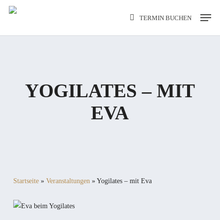
Skip
Men
TERMIN BUCHEN
to
main
content
YOGILATES – MIT
EVA
Startseite
»
Veranstaltungen
»
Yogilates – mit Eva