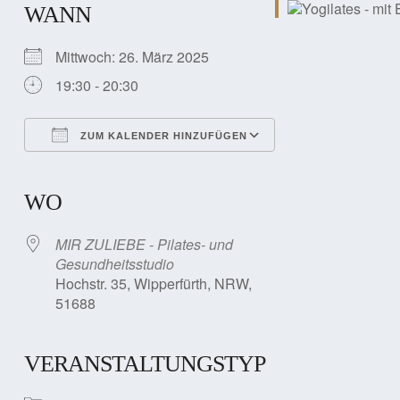
WANN
Mittwoch: 26. März 2025
19:30 - 20:30
ZUM KALENDER HINZUFÜGEN
ICS herunterladen
Google Kalender
iCalendar
Office 365
Outlook Live
WO
MIR ZULIEBE - Pilates- und
Gesundheitsstudio
Hochstr. 35, Wipperfürth, NRW,
51688
VERANSTALTUNGSTYP