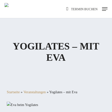
Skip
Men
TERMIN BUCHEN
to
main
content
YOGILATES – MIT
EVA
Startseite
»
Veranstaltungen
»
Yogilates – mit Eva