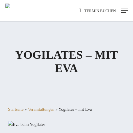
Skip
Men
TERMIN BUCHEN
to
main
content
YOGILATES – MIT
EVA
Startseite
»
Veranstaltungen
»
Yogilates – mit Eva