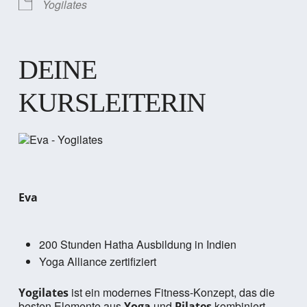
Yogilates
DEINE
KURSLEITERIN
Eva
200 Stunden Hatha Ausbildung in Indien
Yoga Alliance zertifiziert
ist ein modernes Fitness-Konzept, das die
Yogilates
besten Elemente aus
und
kombiniert.
Yoga
Pilates