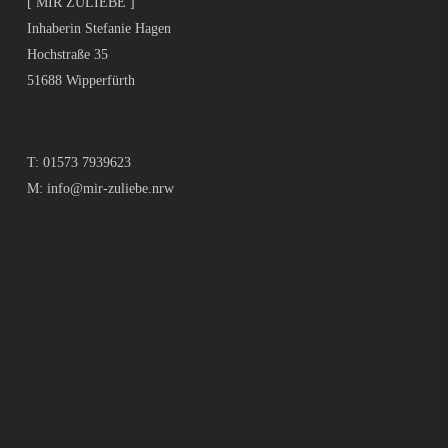
[ MIR ZULIEBE ]
Inhaberin Stefanie Hagen
Hochstraße 35
51688 Wipperfürth
T:
01573 7939623
M:
info@mir-zuliebe.nrw