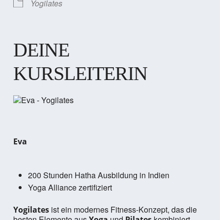
Yogilates
DEINE
KURSLEITERIN
Eva
200 Stunden Hatha Ausbildung in Indien
Yoga Alliance zertifiziert
ist ein modernes Fitness-Konzept, das die
Yogilates
besten Elemente aus
und
kombiniert.
Yoga
Pilates