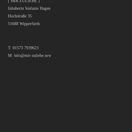
[ MIR ZULIEBE ]
Inhaberin Stefanie Hagen
Hochstraße 35
51688 Wipperfürth
T:
01573 7939623
M:
info@mir-zuliebe.nrw