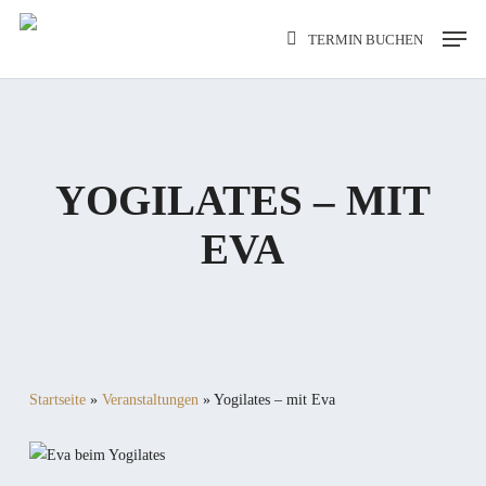
Skip
Men
TERMIN BUCHEN
to
main
content
YOGILATES – MIT
EVA
Startseite
»
Veranstaltungen
»
Yogilates – mit Eva