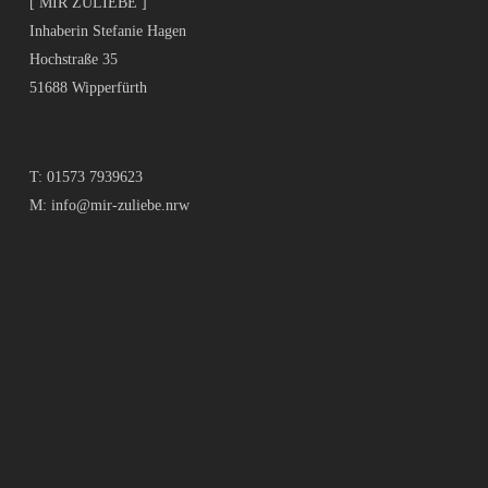
[ MIR ZULIEBE ]
Inhaberin Stefanie Hagen
Hochstraße 35
51688 Wipperfürth
T:
01573 7939623
M:
info@mir-zuliebe.nrw