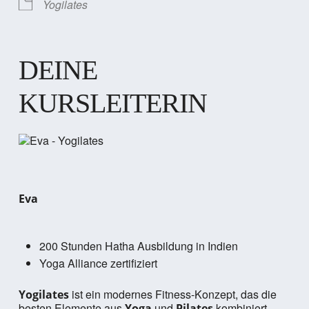
Yogilates
DEINE
KURSLEITERIN
Eva
200 Stunden Hatha Ausbildung in Indien
Yoga Alliance zertifiziert
ist ein modernes Fitness-Konzept, das die
Yogilates
besten Elemente aus
und
kombiniert.
Yoga
Pilates