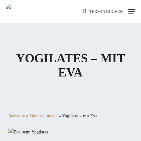
Skip
Men
TERMIN BUCHEN
to
main
content
YOGILATES – MIT
EVA
Startseite
»
Veranstaltungen
»
Yogilates – mit Eva