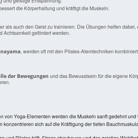
ung und geistige Entspannung.
rbessert die Körperhaltung und kräftigt die Muskeln.
per als auch den Geist zu trainieren. Die Übungen helfen dabe
nd Achtsamkeit gefördert werden.
, werden oft mit den Pilates-Atemtechniken kombinier
anayama
und das Bewusstsein für die eigene Körp
lle der Bewegungen
eren.
tion von Yoga-Elementen werden die Muskeln sanft gedehnt und v
n konzentrieren sich auf die Kräftigung der tiefen Bauchmuskula
a und Pilates hilft, Stress abzubauen und das geistige Wohlbef