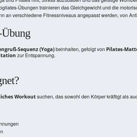
Yogilates-Übungen trainieren das Gleichgewicht und die motoris
ann an verschiedene Fitnessniveaus angepasst werden, von Anfä
es-Übung
beinhalten, gefolgt von
ngruß-Sequenz (Yoga)
Pilates-Mat
zur Entspannung.
tation
gnet?
suchen, das sowohl den Körper kräftigt als auc
liches Workout
annungen
en