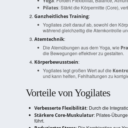
: Fördert Flexibilität, Balance, Atm
Yoga
: Stärkt die Körpermitte (Core), ve
Pilates
:
Ganzheitliches Training
Yogilates zielt darauf ab, sowohl den Kör
während gleichzeitig die Atemkontrolle u
:
Atemtechnik
Die Atemübungen aus dem Yoga, wie
Pr
die Bewegungen effektiver zu gestalten.
:
Körperbewusstsein
Yogilates legt großen Wert auf die
Kontro
und kann helfen, Fehlhaltungen zu korrigi
Vorteile von Yogilates
: Durch die Integra
Verbesserte Flexibilität
: Pilates-Übunge
Stärkere Core-Muskulatur
führt.
: Die Kombination aus Yog