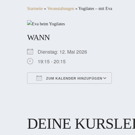
Startseite
»
Veranstaltungen
»
Yogilates – mit Eva
WANN
Dienstag: 12. Mai 2026
19:15 - 20:15
ZUM KALENDER HINZUFÜGEN
ICS herunterladen
Google Kalender
iCalendar
Office 365
Outlook Live
DEINE KURSLE