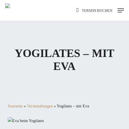
Skip
Men
TERMIN BUCHEN
to
main
content
YOGILATES – MIT
EVA
Startseite
»
Veranstaltungen
»
Yogilates – mit Eva