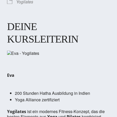
Yogilates
DEINE
KURSLEITERIN
Eva
200 Stunden Hatha Ausbildung in Indien
Yoga Alliance zertifiziert
ist ein modernes Fitness-Konzept, das die
Yogilates
besten Elemente aus
und
kombiniert.
Yoga
Pilates