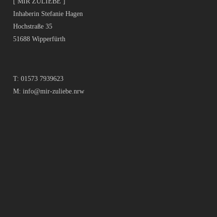
[ MIR ZULIEBE ]
Inhaberin Stefanie Hagen
Hochstraße 35
51688 Wipperfürth
T:
01573 7939623
M:
info@mir-zuliebe.nrw