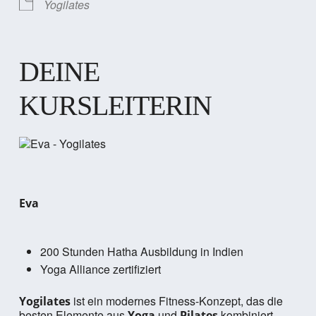
Yogilates
DEINE
KURSLEITERIN
Eva
200 Stunden Hatha Ausbildung in Indien
Yoga Alliance zertifiziert
ist ein modernes Fitness-Konzept, das die
Yogilates
besten Elemente aus
und
kombiniert.
Yoga
Pilates