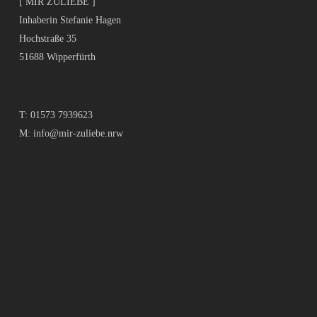
[ MIR ZULIEBE ]
Inhaberin Stefanie Hagen
Hochstraße 35
51688 Wipperfürth
T:
01573 7939623
M:
info@mir-zuliebe.nrw