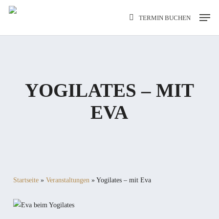
Skip
Men
TERMIN BUCHEN
to
main
content
YOGILATES – MIT
EVA
Startseite
»
Veranstaltungen
»
Yogilates – mit Eva