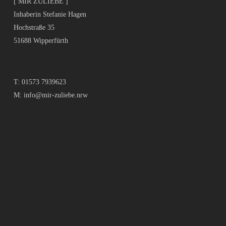
[ MIR ZULIEBE ]
Inhaberin Stefanie Hagen
Hochstraße 35
51688 Wipperfürth
T:
01573 7939623
M:
info@mir-zuliebe.nrw