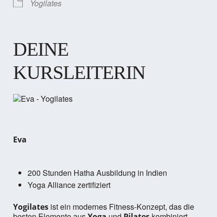
Yogilates
DEINE
KURSLEITERIN
Eva
200 Stunden Hatha Ausbildung in Indien
Yoga Alliance zertifiziert
ist ein modernes Fitness-Konzept, das die
Yogilates
besten Elemente aus
und
kombiniert.
Yoga
Pilates