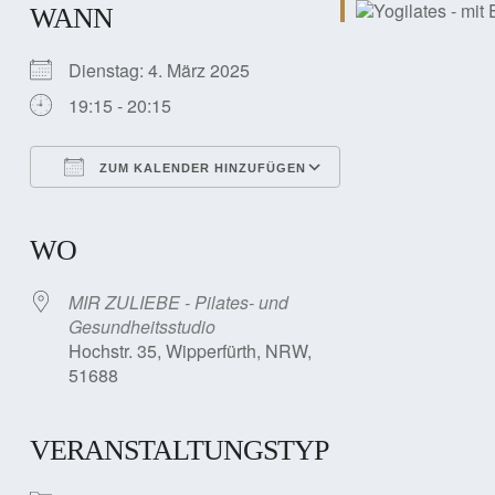
WANN
Dienstag: 4. März 2025
19:15 - 20:15
ZUM KALENDER HINZUFÜGEN
ICS herunterladen
Google Kalender
iCalendar
Office 365
Outlook Live
WO
MIR ZULIEBE - Pilates- und
Gesundheitsstudio
Hochstr. 35, Wipperfürth, NRW,
51688
VERANSTALTUNGSTYP