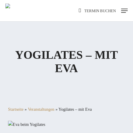
Skip
Men
TERMIN BUCHEN
to
main
content
YOGILATES – MIT
EVA
Startseite
»
Veranstaltungen
»
Yogilates – mit Eva