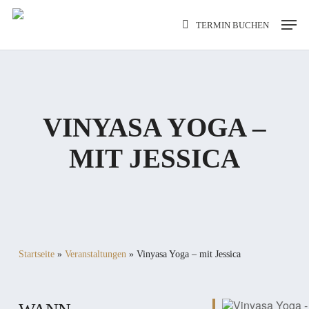
Skip
Men
TERMIN BUCHEN
to
main
content
VINYASA YOGA –
MIT JESSICA
Startseite
»
Veranstaltungen
»
Vinyasa Yoga – mit Jessica