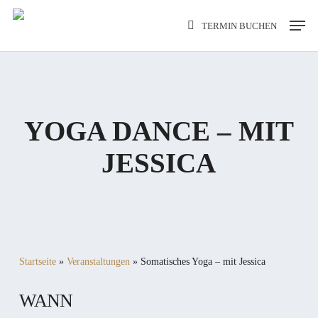
Skip
Men
TERMIN BUCHEN
to
main
content
YOGA DANCE – MIT
JESSICA
Startseite
»
Veranstaltungen
»
Somatisches Yoga – mit Jessica
WANN