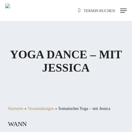
Skip
Men
TERMIN BUCHEN
to
main
content
YOGA DANCE – MIT
JESSICA
Startseite
»
Veranstaltungen
»
Somatisches Yoga – mit Jessica
WANN