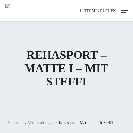
Skip
Men
TERMIN BUCHEN
to
main
content
REHASPORT –
MATTE I – MIT
STEFFI
Startseite
»
Veranstaltungen
»
Rehasport – Matte I – mit Steffi