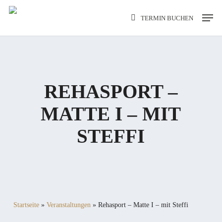
Skip
Men
TERMIN BUCHEN
to
main
content
REHASPORT –
MATTE I – MIT
STEFFI
Startseite
»
Veranstaltungen
»
Rehasport – Matte I – mit Steffi