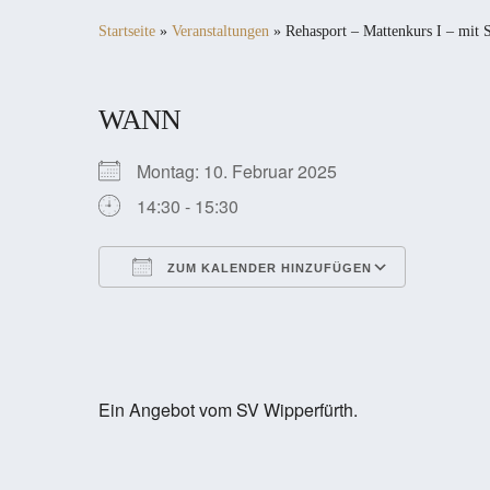
Startseite
»
Veranstaltungen
»
Rehasport – Mattenkurs I – mit S
WANN
Montag: 10. Februar 2025
14:30 - 15:30
ZUM KALENDER HINZUFÜGEN
ICS herunterladen
Google Kalender
iCalendar
Office 365
Outlook Live
Ein Angebot vom SV Wipperfürth.