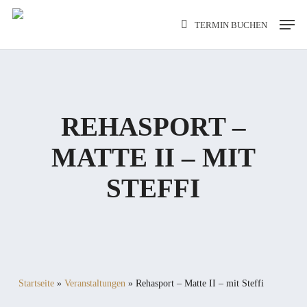
Skip
Men
TERMIN BUCHEN
to
main
content
REHASPORT –
MATTE II – MIT
STEFFI
Startseite
»
Veranstaltungen
»
Rehasport – Matte II – mit Steffi