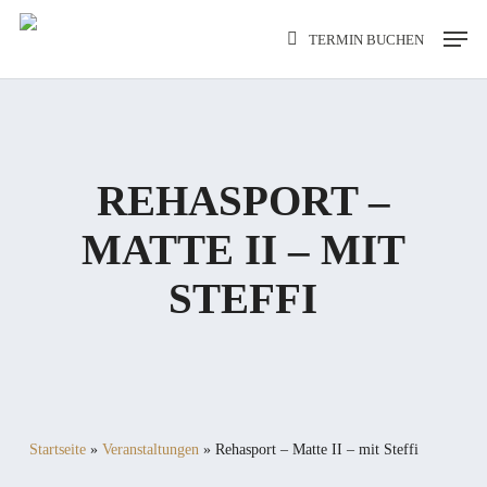
Skip
Men
TERMIN BUCHEN
to
main
content
REHASPORT –
MATTE II – MIT
STEFFI
Startseite
»
Veranstaltungen
»
Rehasport – Matte II – mit Steffi