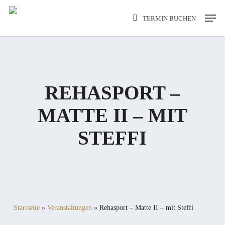
Skip
Men
TERMIN BUCHEN
to
main
content
REHASPORT –
MATTE II – MIT
STEFFI
Startseite
»
Veranstaltungen
»
Rehasport – Matte II – mit Steffi