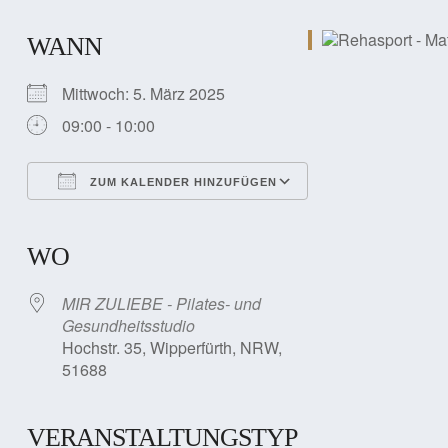
WANN
Mittwoch: 5. März 2025
09:00 - 10:00
ZUM KALENDER HINZUFÜGEN
ICS herunterladen
Google Kalender
iCalendar
Office 365
Outlook Live
WO
MIR ZULIEBE - Pilates- und
Gesundheitsstudio
Hochstr. 35, Wipperfürth, NRW,
51688
VERANSTALTUNGSTYP