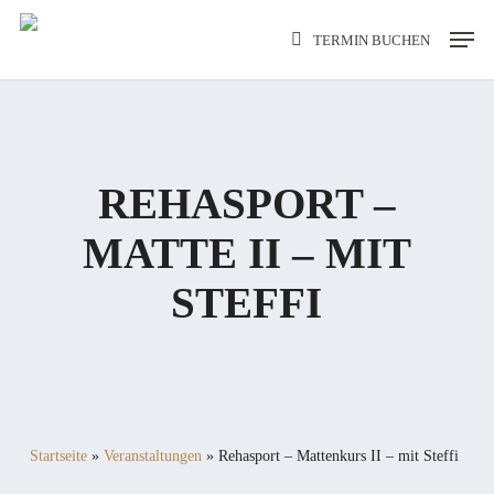
Skip
Men
TERMIN BUCHEN
to
main
content
REHASPORT –
MATTE II – MIT
STEFFI
Startseite
»
Veranstaltungen
»
Rehasport – Mattenkurs II – mit Steffi