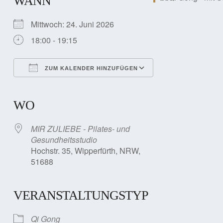
WANN
Mittwoch: 24. Juni 2026
18:00 - 19:15
ZUM KALENDER HINZUFÜGEN
ICS herunterladen
Google Kalender
iCalendar
Office 365
Outlook Live
WO
MIR ZULIEBE - Pilates- und
Gesundheitsstudio
Hochstr. 35, Wipperfürth, NRW,
51688
VERANSTALTUNGSTYP
Qi Gong