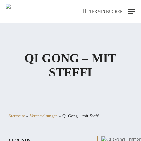
Skip
Men
TERMIN BUCHEN
to
main
content
QI GONG – MIT
STEFFI
Startseite
»
Veranstaltungen
»
Qi Gong – mit Steffi