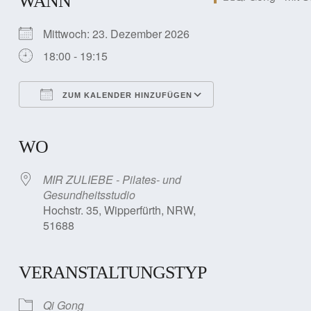
WANN
Mittwoch: 23. Dezember 2026
18:00 - 19:15
ZUM KALENDER HINZUFÜGEN
ICS herunterladen
Google Kalender
iCalendar
Office 365
Outlook Live
WO
MIR ZULIEBE - Pilates- und
Gesundheitsstudio
Hochstr. 35, Wipperfürth, NRW,
51688
VERANSTALTUNGSTYP
Qi Gong