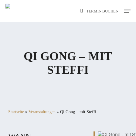
Skip
Men
TERMIN BUCHEN
to
main
content
QI GONG – MIT
STEFFI
Startseite
»
Veranstaltungen
»
Qi Gong – mit Steffi