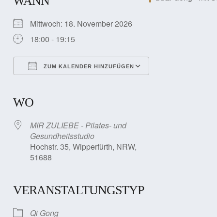
WANN
Mittwoch: 18. November 2026
18:00 - 19:15
ZUM KALENDER HINZUFÜGEN
ICS herunterladen
Google Kalender
iCalendar
Office 365
Outlook Live
WO
MIR ZULIEBE - Pilates- und
Gesundheitsstudio
Hochstr. 35, Wipperfürth, NRW,
51688
VERANSTALTUNGSTYP
Qi Gong