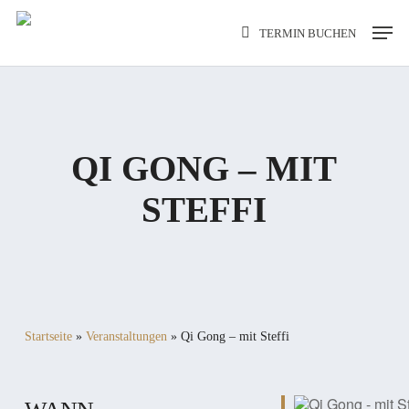
Skip
Men
TERMIN BUCHEN
to
main
content
QI GONG – MIT
STEFFI
Startseite
»
Veranstaltungen
»
Qi Gong – mit Steffi