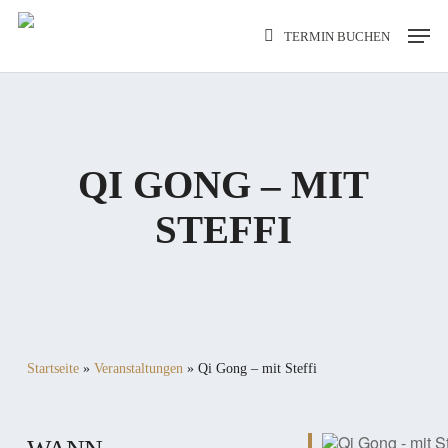
Skip
Men
TERMIN BUCHEN
to
main
content
QI GONG – MIT
STEFFI
Startseite
»
Veranstaltungen
»
Qi Gong – mit Steffi