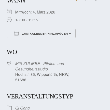
WANN
Mittwoch: 4. März 2026
18:00 - 19:15
ZUM KALENDER HINZUFÜGEN
ICS herunterladen
Google Kalender
iCalendar
Office 365
Outlook Live
WO
MIR ZULIEBE - Pilates- und
Gesundheitsstudio
Hochstr. 35, Wipperfürth, NRW,
51688
VERANSTALTUNGSTYP
Qi Gong