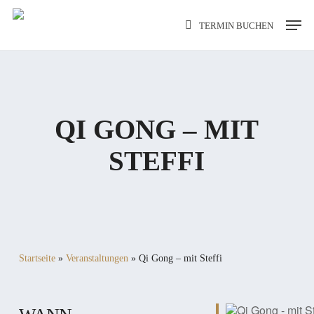
Skip
Men
TERMIN BUCHEN
to
main
content
QI GONG – MIT
STEFFI
Startseite
»
Veranstaltungen
»
Qi Gong – mit Steffi