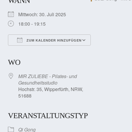
WANN
Mittwoch: 30. Juli 2025
18:00 - 19:15
ZUM KALENDER HINZUFÜGEN
ICS herunterladen
Google Kalender
iCalendar
Office 365
Outlook Live
WO
MIR ZULIEBE - Pilates- und
Gesundheitsstudio
Hochstr. 35, Wipperfürth, NRW,
51688
VERANSTALTUNGSTYP
Qi Gong