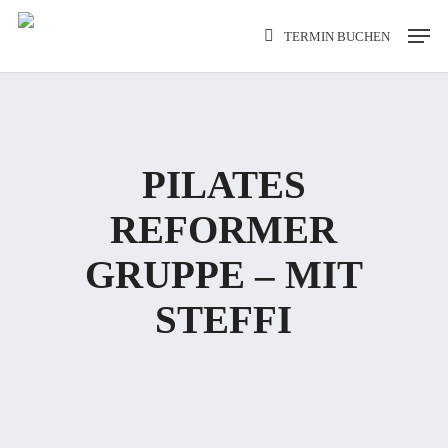
Skip
Men
TERMIN BUCHEN
to
main
content
PILATES
REFORMER
GRUPPE – MIT
STEFFI