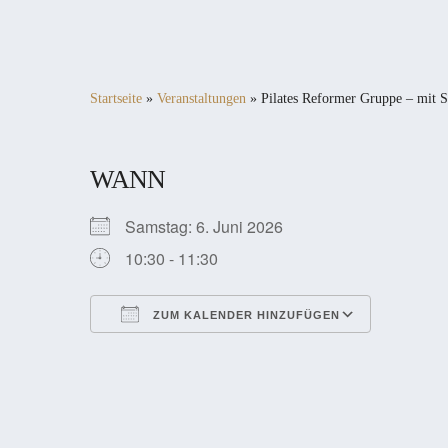
Startseite
»
Veranstaltungen
»
Pilates Reformer Gruppe – mit S
WANN
Samstag: 6. Juni 2026
10:30 - 11:30
ZUM KALENDER HINZUFÜGEN
ICS herunterladen
Google Kalender
iCalendar
Office 365
Outlook Live