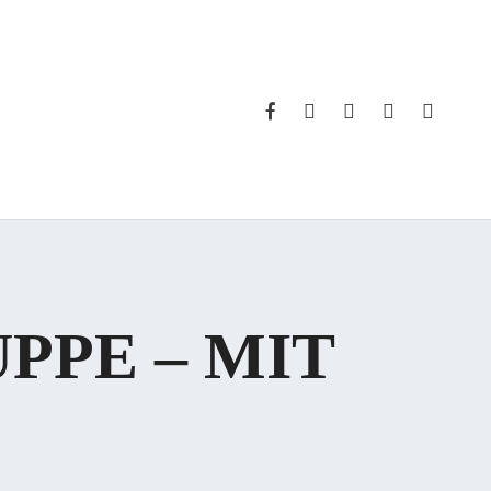
FACEBOOK
INSTAGRAM
WHATSAPP
PHONE
EMAIL
PPE – MIT