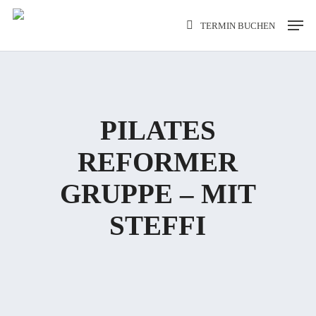
Skip
Men
TERMIN BUCHEN
to
main
content
PILATES
REFORMER
GRUPPE – MIT
STEFFI