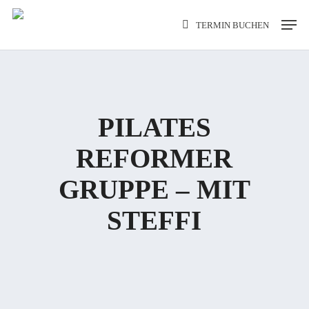
Skip
Men
TERMIN BUCHEN
to
main
content
PILATES
REFORMER
GRUPPE – MIT
STEFFI