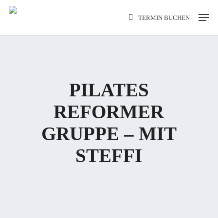
Skip
Men
TERMIN BUCHEN
to
main
content
PILATES
REFORMER
GRUPPE – MIT
STEFFI