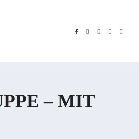
FACEBOOK
INSTAGRAM
WHATSAPP
PHONE
EMAIL
PPE – MIT