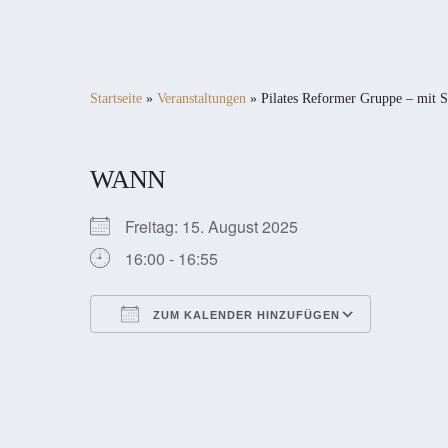
Startseite
»
Veranstaltungen
»
Pilates Reformer Gruppe – mit S
WANN
Freitag: 15. August 2025
16:00 - 16:55
ZUM KALENDER HINZUFÜGEN
ICS herunterladen
Google Kalender
iCalendar
Office 365
Outlook Live