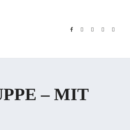
FACEBOOK
INSTAGRAM
WHATSAPP
PHONE
EMAIL
PPE – MIT