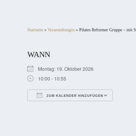
Startseite
»
Veranstaltungen
»
Pilates Reformer Gruppe – mit S
WANN
Montag: 19. Oktober 2026
10:00 - 10:55
ZUM KALENDER HINZUFÜGEN
ICS herunterladen
Google Kalender
iCalendar
Office 365
Outlook Live