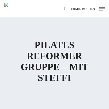
Skip
Men
TERMIN BUCHEN
to
main
content
PILATES
REFORMER
GRUPPE – MIT
STEFFI