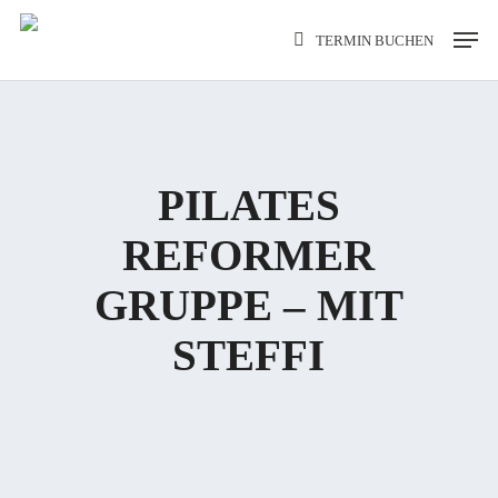
Skip
Men
TERMIN BUCHEN
to
main
content
PILATES
REFORMER
GRUPPE – MIT
STEFFI