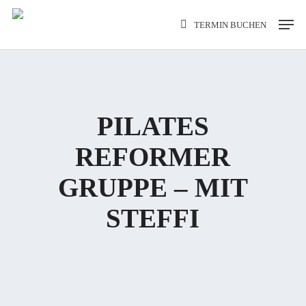
Skip
Men
TERMIN BUCHEN
to
main
content
PILATES
REFORMER
GRUPPE – MIT
STEFFI