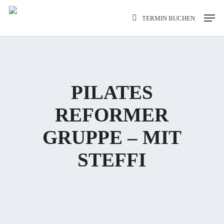
Skip
Men
TERMIN BUCHEN
to
main
content
PILATES
REFORMER
GRUPPE – MIT
STEFFI