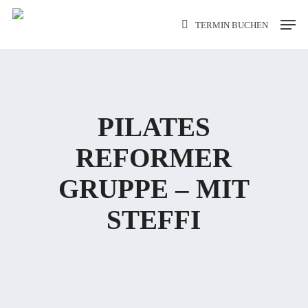
Skip
Men
TERMIN BUCHEN
to
main
content
PILATES
REFORMER
GRUPPE – MIT
STEFFI