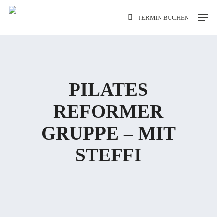
Skip
Men
TERMIN BUCHEN
to
main
content
PILATES
REFORMER
GRUPPE – MIT
STEFFI