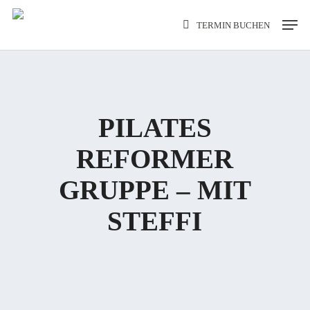
Skip
Men
TERMIN BUCHEN
to
main
content
PILATES
REFORMER
GRUPPE – MIT
STEFFI