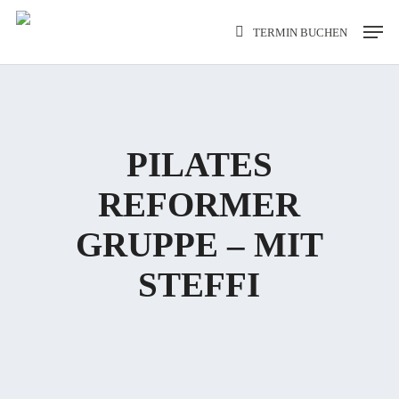
Skip
Men
TERMIN BUCHEN
to
main
content
PILATES
REFORMER
GRUPPE – MIT
STEFFI