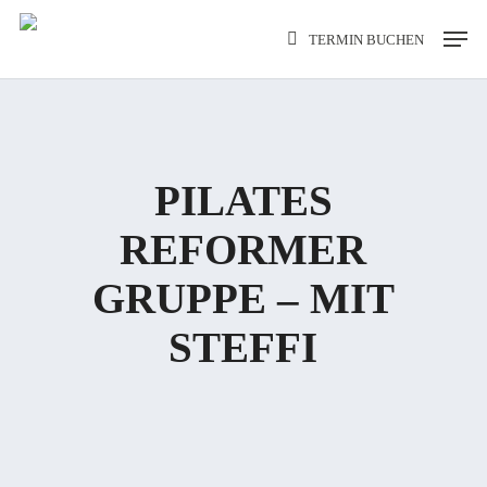
Skip
Men
TERMIN BUCHEN
to
main
content
PILATES
REFORMER
GRUPPE – MIT
STEFFI